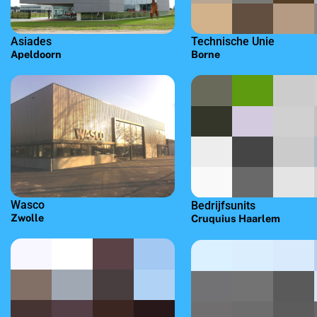
Asiades
Technische Unie
Apeldoorn
Borne
Wasco
Bedrijfsunits
Zwolle
Cruquius Haarlem