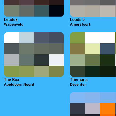
Loods 5
Leadex
Amersfoort
Wapenveld
The Box
Themans
Apeldoorn Noord
Deventer