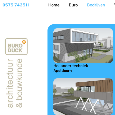
Skip
0575 743511
Home
Buro
Bedrijven
to
content
Hollander techniek
Apeldoorn