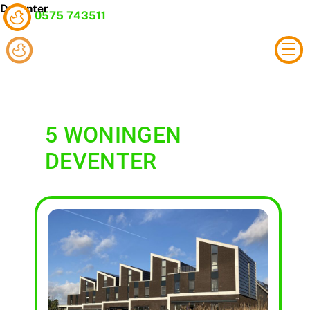
Skip
Deventer
0575 743511
to
content
Me
5 WONINGEN
DEVENTER