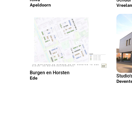
Apeldoorn
Vreela
Burgen en Horsten
Studio’
Ede
Devent