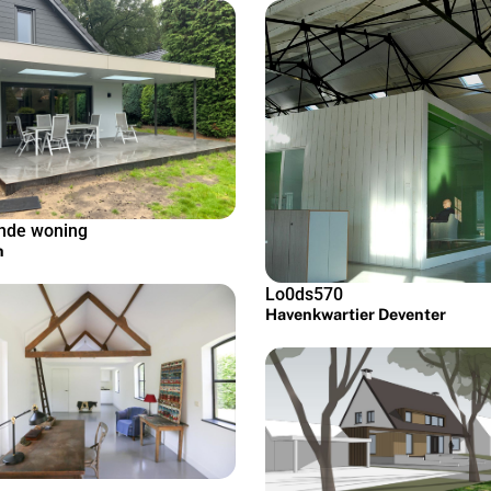
nde woning
n
Lo0ds570
Havenkwartier Deventer