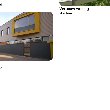
nd
Verbouw woning
Hattem
s
er